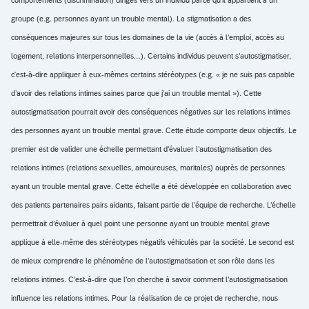
groupe (e.g. personnes ayant un trouble mental). La stigmatisation a des
conséquences majeures sur tous les domaines de la vie (accès à l’emploi, accès au
logement, relations interpersonnelles…). Certains individus peuvent s’autostigmatiser,
c'est-à-dire appliquer à eux-mêmes certains stéréotypes (e.g. « je ne suis pas capable
d’avoir des relations intimes saines parce que j’ai un trouble mental »). Cette
autostigmatisation pourrait avoir des conséquences négatives sur les relations intimes
des personnes ayant un trouble mental grave. Cette étude comporte deux objectifs. Le
premier est de valider une échelle permettant d’évaluer l’autostigmatisation des
relations intimes (relations sexuelles, amoureuses, maritales) auprès de personnes
ayant un trouble mental grave. Cette échelle a été développée en collaboration avec
des patients partenaires pairs aidants, faisant partie de l’équipe de recherche. L’échelle
permettrait d’évaluer à quel point une personne ayant un trouble mental grave
applique à elle-même des stéréotypes négatifs véhiculés par la société. Le second est
de mieux comprendre le phénomène de l’autostigmatisation et son rôle dans les
relations intimes. C’est-à-dire que l’on cherche à savoir comment l’autostigmatisation
influence les relations intimes. Pour la réalisation de ce projet de recherche, nous