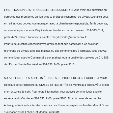
IDENTIFICATION DES PERSONNSES-RESSOURCES : Si vous avez des questions ou
éprouvez des problèmes en lien avec le projet de recherche, ou si vous souhaitez vous
en retirer, vous pouvez communiquer avec la chercheuse responsable, Tania Lecomte,
ou avec une personne de l’équipe de recherche au numéro suivant : 514-343-6111,
poste 4724, et/ou à l’adresse suivante : meryl.caiada@u-bordeaux.fr.
Pour toute question concernant vos droits en tant que participant à ce projet de
recherche ou si vous avez des plaintes ou des commentaires à formuler, vous pouvez
communiquer avec le Commissaire aux plaintes et à la qualité des services du CIUSSS
de l’Est-de-l’Île-de-Montréal au 514-252-3400, poste 3510.
SURVEILLANCE DES ASPECTS ÉTHIQUES DU PROJET DE RECHERCHE : Le comité
d’éthique de la recherche du CIUSSS de l’Est-de-l’Île-de-Montréal a approuvé le projet
et en assurera le suivi. Pour toute information, vous pouvez communiquer avec le
secrétariat du Comité au 514-252-3400, poste 5708. Titre du projet de recherche :
Autostigmatisation des Relations Intimes des Personnes ayant un Trouble Mental Grave
: Validation d’une Echelle, et Modèle Intégratif